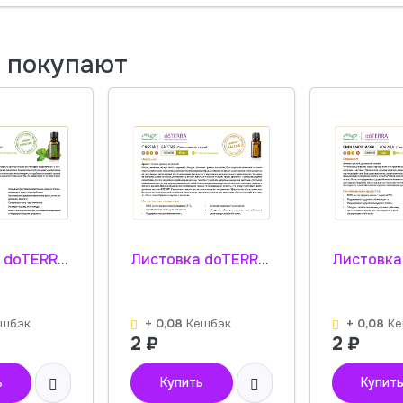
м покупают
Листовка doTERRA "Базилик. Эфирное масло" 30010001
Листовка doTERRA "Кассия. Эфирное масло" 30020001
ешбэк
+ 0,08
Кешбэк
+ 0,08
Ке
2
₽
2
₽
ь
Купить
Купит