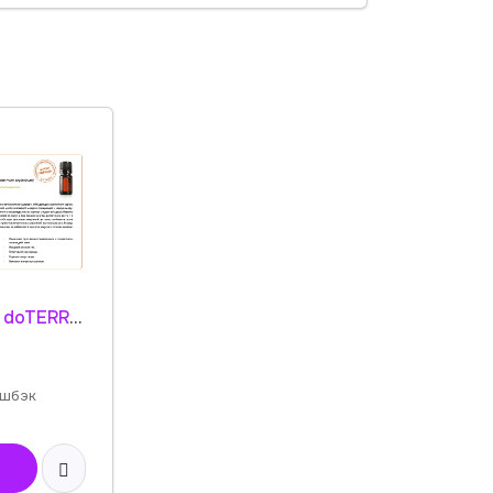
Листовка doTERRA "Корица. Эфирное масло" 30030001
шбэк
ь