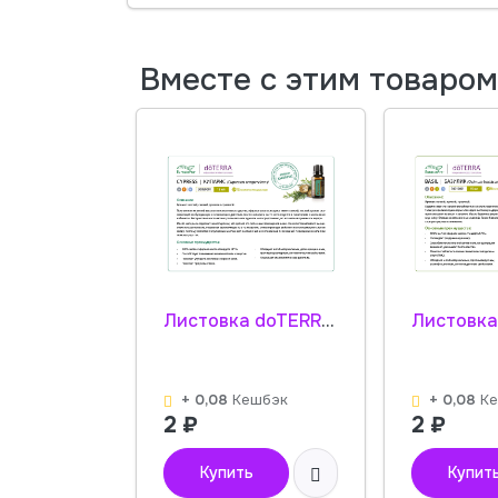
Вместе с этим товаро
Листовка doTERRA "Кипарис. Эфирное масло" 30050001
+ 0,08
Кешбэк
+ 0,08
К
2
₽
2
₽
Купить
Купит