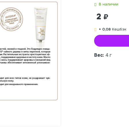
В наличии
2
₽
+ 0,08
Кешбэк
Вес:
4 г