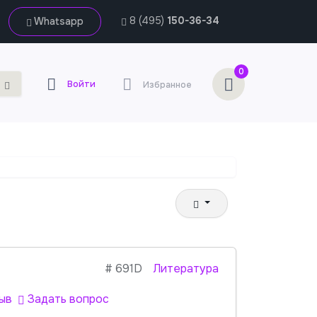
8 (495)
150-36-34
Whatsapp
0
Войти
Избранное
#
691D
Литература
ыв
Задать вопрос