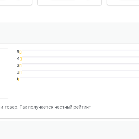
5
4
3
2
1
и товар. Так получается честный рейтинг