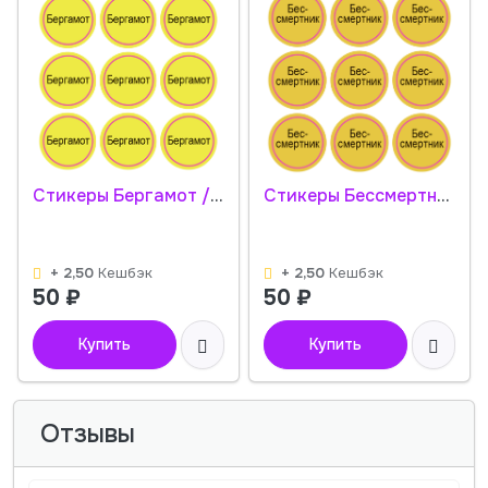
Стикеры Бергамот / Bergamot / 108 стикеров на 1 листе
Стикеры Бессмертник / Helichrysum / 108 стикеров на 1 листе
+ 2,50
Кешбэк
+ 2,50
Кешбэк
50
₽
50
₽
Купить
Купить
Отзывы