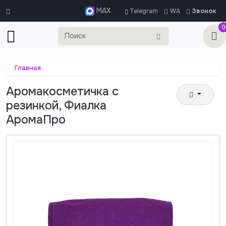
MAX
Telegram
WA
Звонок
0
Главная
Аромакосметичка с
резинкой, Фиалка
АромаПро