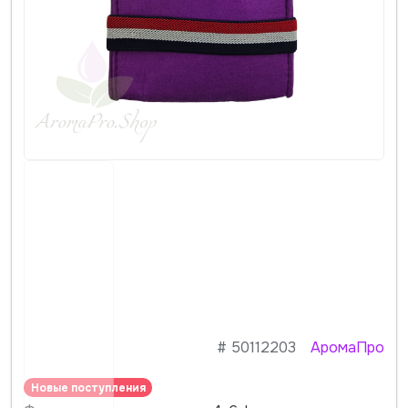
#
50112203
АромаПро
Новые поступления