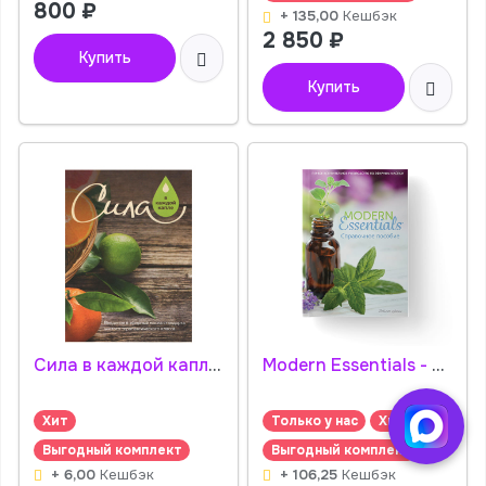
800
₽
+ 135,00
Кешбэк
2 850
₽
Купить
Купить
Сила в каждой капле - справочник с вкладышем
Modern Essentials - cправочное пособие
Хит
Только у нас
Хит
Выгодный комплект
Выгодный комплект
+ 6,00
Кешбэк
+ 106,25
Кешбэк