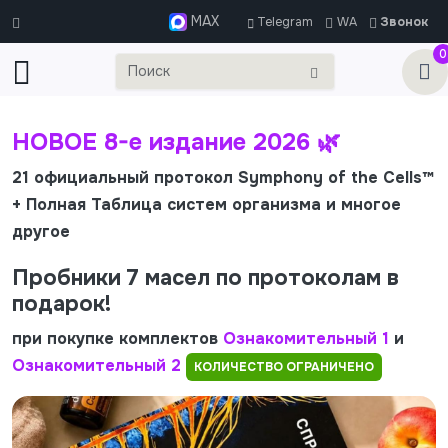
MAX
Telegram
WA
Звонок
0
НОВОЕ 8-е издание 2026 🌿
21 официальный протокол Symphony of the Cells™
+ Полная Таблица систем организма и многое
К
другое
а
м
Пробники 7 масел по протоколам в
к
подарок!
при покупке комплектов
Ознакомительный 1
и
Ознакомительный 2
КОЛИЧЕСТВО ОГРАНИЧЕНО