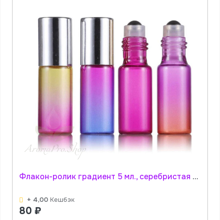
Флакон-ролик градиент 5 мл., серебристая крышка (цвет в ассортименте) АромаПро
+ 4,00
Кешбэк
80
₽