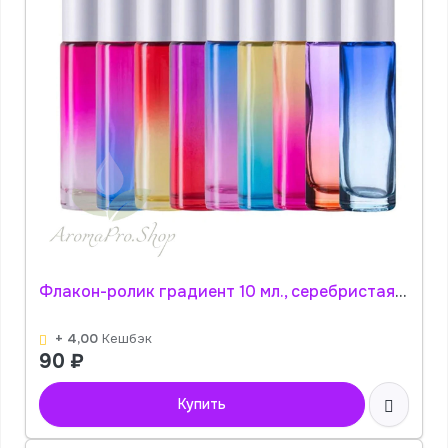
Флакон-ролик градиент 10 мл., серебристая крышка (цвет в ассортименте) АромаПро
+ 4,00
Кешбэк
90
₽
Купить