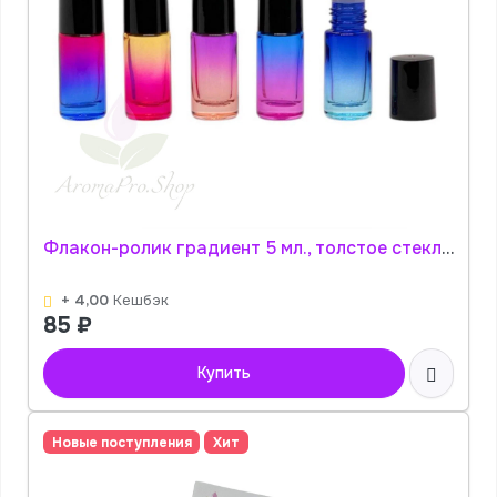
Флакон-ролик градиент 5 мл., толстое стекло, черная крышка (цвет в ассортименте) АромаПро
+ 4,00
Кешбэк
85
₽
Купить
Новые поступления
Хит