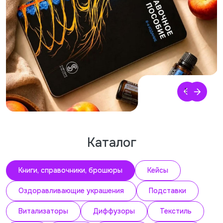
1
/
5
Каталог
Книги, справочники, брошюры
Кейсы
Оздоравливающие украшения
Подставки
Витализаторы
Диффузоры
Текстиль