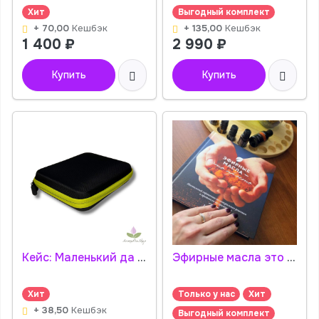
Хит
Выгодный комплект
+ 70,00
Кешбэк
+ 135,00
Кешбэк
1 400
₽
2 990
₽
Купить
Купить
Кейс: Маленький да Удаленький, на 63 пробника зеленый
Эфирные масла это просто (2 издание) - справочник
Хит
Только у нас
Хит
+ 38,50
Кешбэк
Выгодный комплект