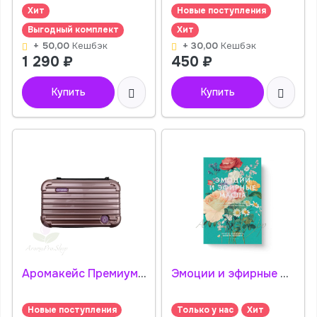
Хит
Новые поступления
Выгодный комплект
Хит
+ 50,00
Кешбэк
+ 30,00
Кешбэк
1 290
₽
450
₽
Купить
Купить
Аромакейс Премиум 45 пробников, Розовое Золото АромаПро
Эмоции и эфирные масла - книга Литература
Новые поступления
Только у нас
Хит