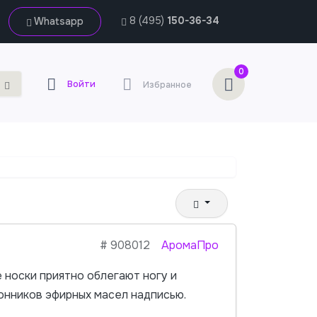
8 (495)
150-36-34
Whatsapp
0
Войти
Избранное
#
908012
АромаПро
 носки приятно облегают ногу и
онников эфирных масел надписью.