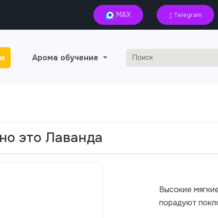
MAX
Telegram
и
Арома обучение
жно это Лаванда
Высокие мягкие
порадуют покл