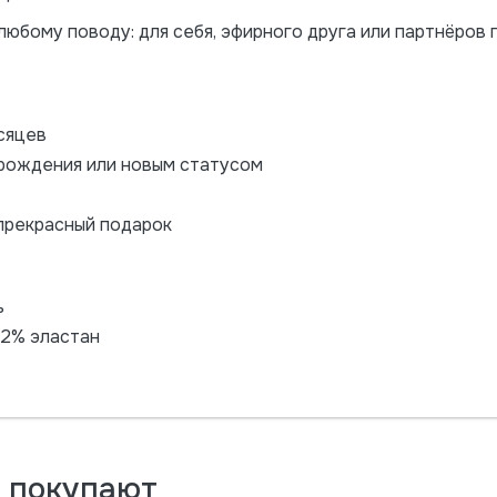
юбому поводу: для себя, эфирного друга или партнёров п
сяцев
 рождения или новым статусом
прекрасный подарок
ь
 2% эластан
м покупают