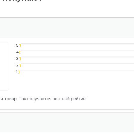
5
4
3
2
1
и товар. Так получается честный рейтинг