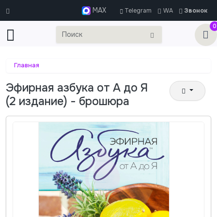
MAX
Telegram
WA
Звонок
0
Главная
Эфирная азбука от А до Я
(2 издание) - брошюра