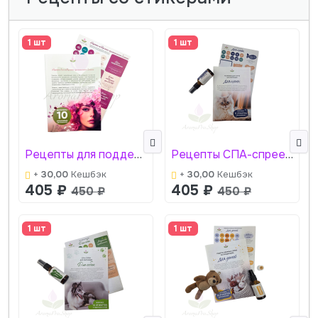
1 шт
1 шт
Рецепты для поддержки гормонального баланса + стикеры АромаПро
Рецепты СПА-спреев для кошки + стикеры АромаПро
+
30,00
Кешбэк
+
30,00
Кешбэк
405
₽
405
₽
450
₽
450
₽
1 шт
1 шт