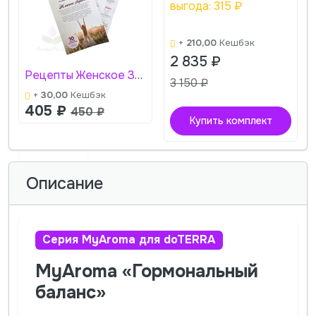
выгода:
315
₽
+
210,00
Кешбэк
2 835
₽
Рецепты Женское Здоровье + стикеры АромаПро
3 150
₽
+
30,00
Кешбэк
405
₽
450
₽
Купить комплект
Описание
Серия MyAroma для doTERRA
MyAroma «Гормональный
баланс»