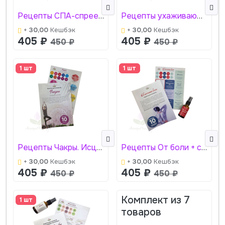
Рецепты СПА-спреев для собак + стикеры АромаПро
Рецепты ухаживающих спреев для детей + стикеры АромаПро
+
30,00
Кешбэк
+
30,00
Кешбэк
405
₽
405
₽
450
₽
450
₽
1 шт
1 шт
Рецепты Чакры. Исцеление энергией + стикеры АромаПро
Рецепты От боли + стикеры АромаПро
+
30,00
Кешбэк
+
30,00
Кешбэк
405
₽
405
₽
450
₽
450
₽
Комплект из
7
1 шт
товаров