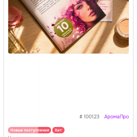
#
100123
АромаПро
Новые поступления
Хит