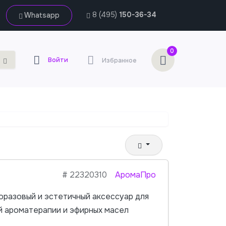
8 (495)
150-36-34
Whatsapp
0
Войти
Избранное
#
22320310
АромаПро
оразовый и эстетичный аксессуар для
й ароматерапии и эфирных масел