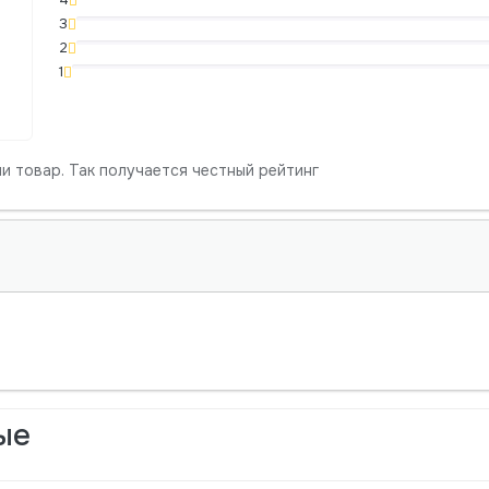
3
2
1
и товар. Так получается честный рейтинг
ые