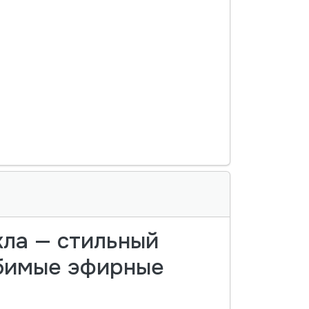
кла — стильный
юбимые эфирные