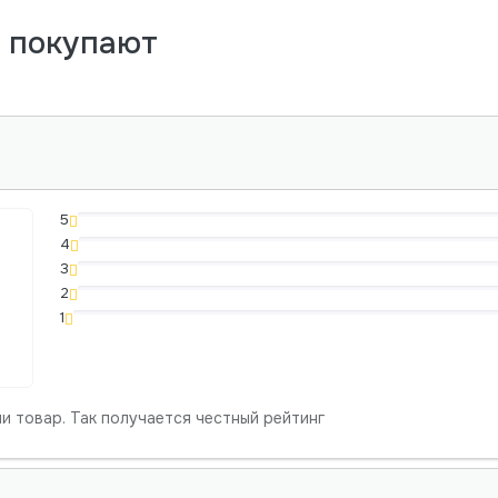
м покупают
5
4
3
2
1
и товар. Так получается честный рейтинг