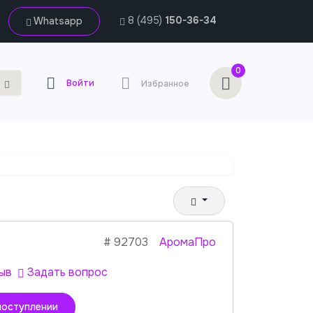
8 (495)
150-36-34
Whatsapp
0
Войти
Избранное
#
92703
АромаПро
ыв
Задать вопрос
поступлении