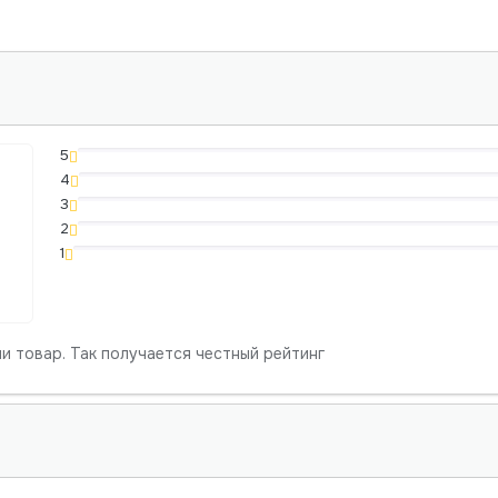
5
4
3
2
1
и товар. Так получается честный рейтинг