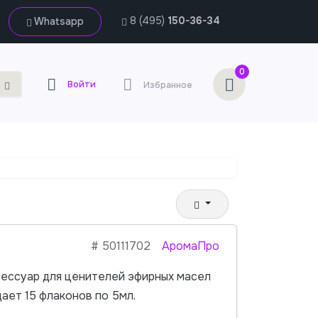
8 (495)
150-36-34
Whatsapp
0
Войти
Избранное
#
50111702
АромаПро
сессуар для ценителей эфирных масел
ает 15 флаконов по 5мл.