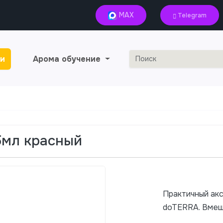
MAX
Telegram
и
Арома обучение
5мл красный
Практичный ак
doTERRA. Вмещ