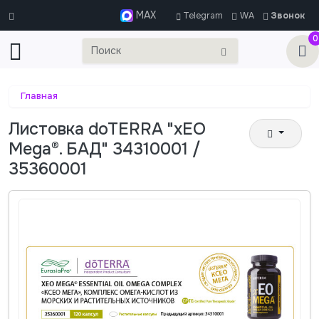
MAX
Telegram
WA
Звонок
0
Главная
Листовка doTERRA "xEO
Mega®. БАД" 34310001 /
35360001