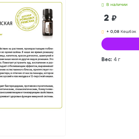
В наличии
2
₽
+ 0,08
Кешбэк
Вес:
4 г