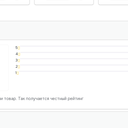
5
4
3
2
1
и товар. Так получается честный рейтинг