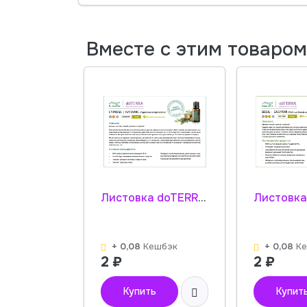
Вместе с этим товаро
Листовка doTERRA "Кипарис. Эфирное масло" 30050001
+ 0,08
Кешбэк
+ 0,08
К
2
₽
2
₽
Купить
Купит