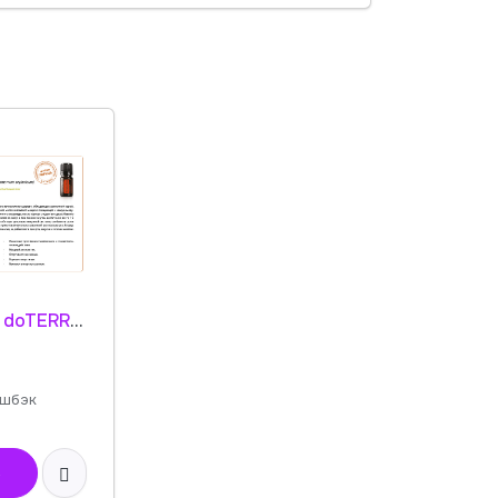
Листовка doTERRA "Корица. Эфирное масло" 30030001
шбэк
ь