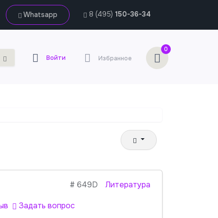
8 (495)
150-36-34
Whatsapp
0
Войти
Избранное
#
649D
Литература
ыв
Задать вопрос