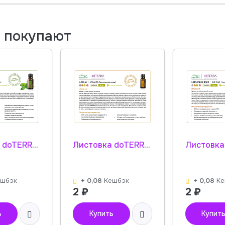
м покупают
Листовка doTERRA "Базилик. Эфирное масло" 30010001
Листовка doTERRA "Кассия. Эфирное масло" 30020001
ешбэк
+ 0,08
Кешбэк
+ 0,08
Ке
2
₽
2
₽
ь
Купить
Купит