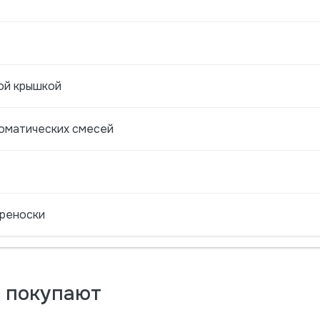
ой крышкой
роматических смесей
ереноски
м покупают