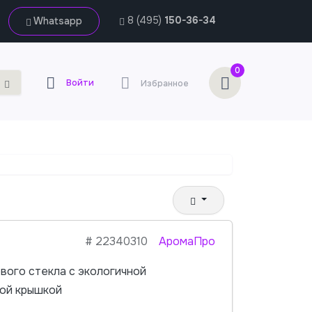
8 (495)
150-36-34
Whatsapp
0
Войти
Избранное
#
22340310
АромаПро
вого стекла с экологичной
ой крышкой