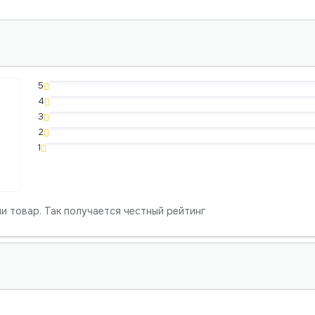
5
4
3
2
1
и товар. Так получается честный рейтинг