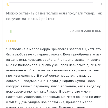
1
0
Можно оставить отзыв только если покупали товар. Так
получается честный рейтинг
-
29 июня 2018 в 18:17
Я влюблена в масло нарда Spikenard Essential Oil, хотя это
была любовь не «с первого нюха». Дочь приобрела его из-
за венотонизирующих свойств. Я открыла флакон и аромат
мне не понравился. Однако уже через несколько дней мои
впечатления об этом масле изменились на диаметрально
противоположные. В моей семье предстояло важное
событие – свадьба сына. На улице царила жуткая жара,
которую я плохо переношу, плюс волнение, как я выдержу
всю церемонию при такой жаре. В результате у меня
настолько участилось сердцебиение, что я решила не идти
в ЗАГС. Дочь, увидев мое состояние, принесла масло
нарда и дала мне его понюхать. Буквально через