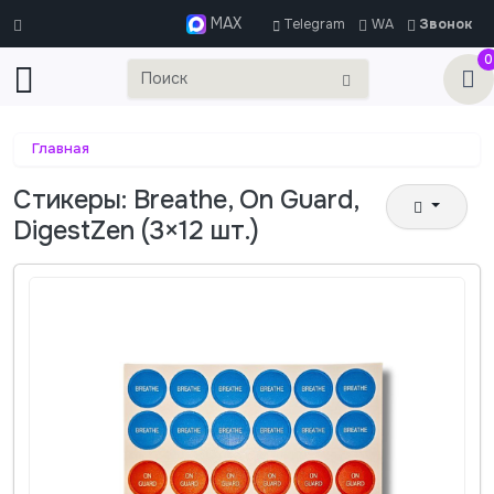
MAX
Telegram
WA
Звонок
0
Главная
Стикеры: Breathe, On Guard,
DigestZen (3×12 шт.)