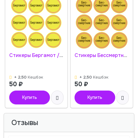
Стикеры Бергамот / Bergamot / 108 стикеров на 1 листе
Стикеры Бессмертник / Helichrysum / 108 стикеров на 1 листе
+ 2,50
Кешбэк
+ 2,50
Кешбэк
50
₽
50
₽
Купить
Купить
Отзывы