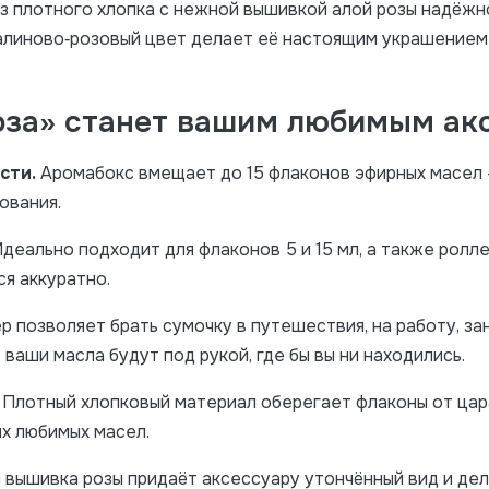
из плотного хлопка с нежной вышивкой алой розы надёж
малиново‑розовый цвет делает её настоящим украшение
оза» станет вашим любимым ак
сти.
Аромабокс вмещает до 15 флаконов эфирных масел 
ования.
деально подходит для флаконов 5 и 15 мл, а также ролл
ся аккуратно.
 позволяет брать сумочку в путешествия, на работу, заня
ваши масла будут под рукой, где бы вы ни находились.
Плотный хлопковый материал оберегает флаконы от цар
их любимых масел.
вышивка розы придаёт аксессуару утончённый вид и де