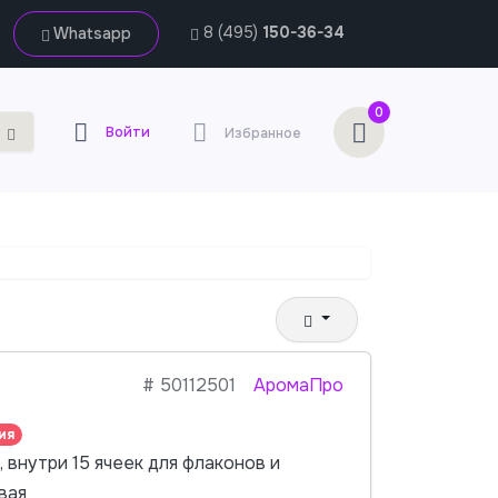
8 (495)
150-36-34
Whatsapp
0
Войти
Избранное
#
50112501
АромаПро
ия
, внутри 15 ячеек для флаконов и
вая