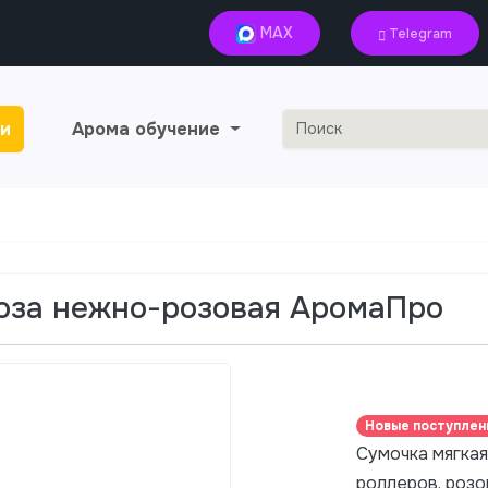
MAX
Telegram
и
Арома обучение
оза нежно-розовая АромаПро
Новые поступлен
Сумочка мягкая
роллеров, розо