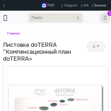
MAX
Telegram
WA
Звонок
0
Главная
Листовка doTERRA
“Компенсационный план
doTERRA»