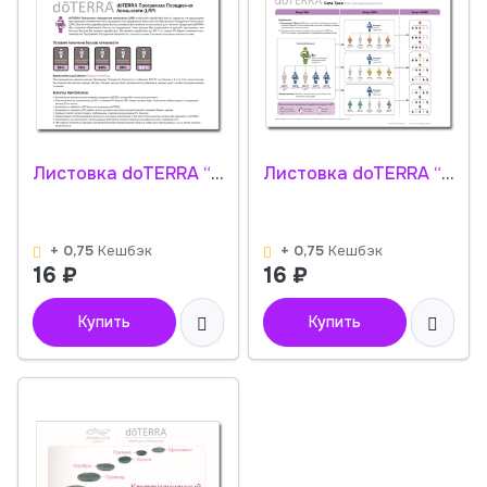
Листовка doTERRA “Программа LRP”
Листовка doTERRA “Сила трех”
+ 0,75
Кешбэк
+ 0,75
Кешбэк
16
₽
16
₽
Купить
Купить