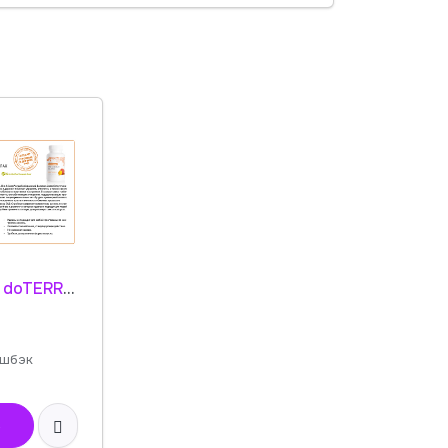
Листовка doTERRA "Стройные и дерзкие. БАД" 34270001
шбэк
ь