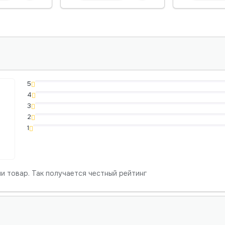
5
4
3
2
1
и товар. Так получается честный рейтинг