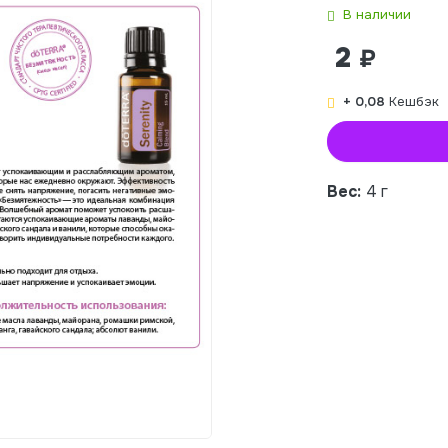
В наличии
2
₽
+ 0,08
Кешбэк
Вес:
4 г