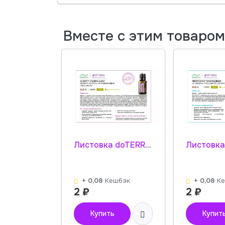
Вместе с этим товаро
Листовка doTERRA "Безмятежность. Смесь масел" 31090001 / 49530001
+ 0,08
Кешбэк
+ 0,08
К
2
₽
2
₽
Купить
Купит