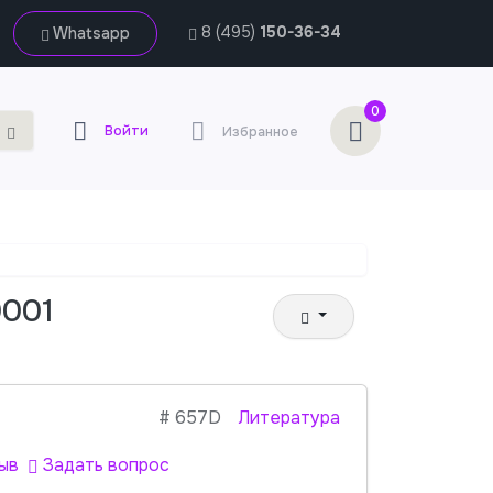
8 (495)
150-36-34
Whatsapp
0
Войти
Избранное
0001
#
657D
Литература
ыв
Задать вопрос