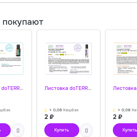
м покупают
Листовка doTERRA "Ароматач. Смесь масел" 31200001
Листовка doTERRA "Долой напряжение. Смесь масел" 31350001
ешбэк
+ 0,08
Кешбэк
+ 0,08
Ке
2
₽
2
₽
ь
Купить
Купит