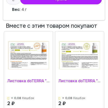
Вес:
4 г
Вместе с этим товаром покупают
Листовка doTERRA "Zendocrine detoxication. БАД" 35120001
Листовка doTERRA "PB Assist+. БАД" 35160001
+ 0,08
Кешбэк
+ 0,08
Кешбэк
2
₽
2
₽