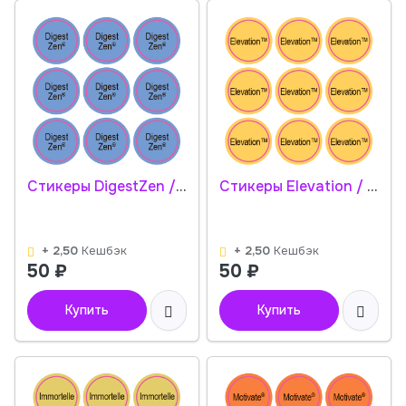
Стикеры DigestZen / 108 стикеров на 1 листе
Стикеры Elevation / 108 стикеров на 1 листе
+ 2,50
Кешбэк
+ 2,50
Кешбэк
50
₽
50
₽
Купить
Купить