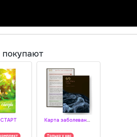
м покупают
 СТАРТ
Карта заболеваний и Системы тела - вкладыш
комплект
Только у нас