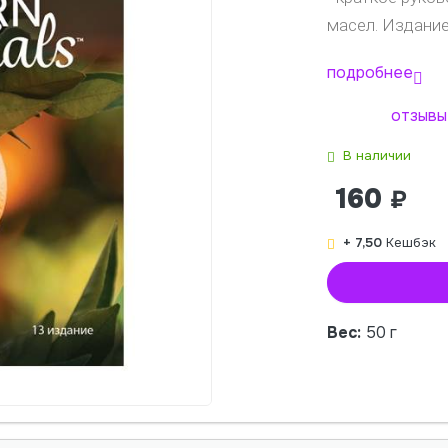
масел. Издание
подробнее
отзывы 
В наличии
160
₽
+ 7,50
Кешбэк
Вес:
50 г