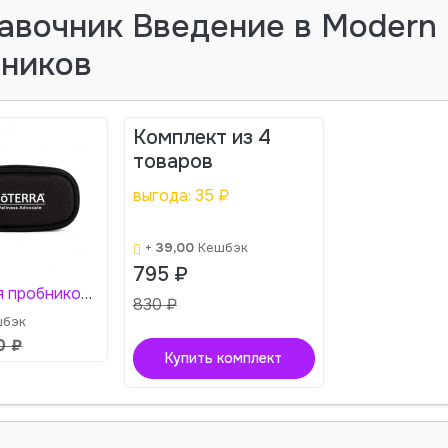
авочник Введение в Modern E
бников
Комплект из
4
товаров
выгода:
35
₽
+
39,00
Кешбэк
795
₽
Брелок для пробников черный
830
₽
бэк
0
₽
Купить комплект