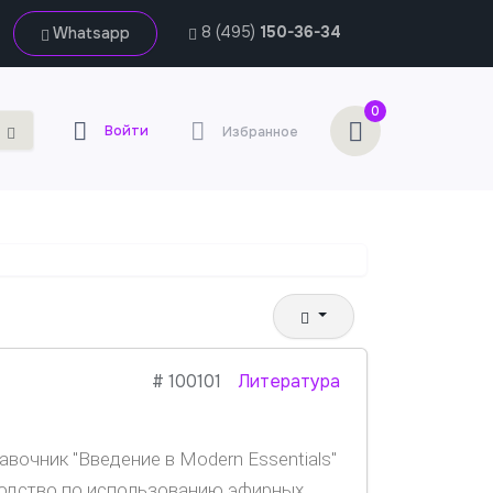
8 (495)
150-36-34
Whatsapp
0
Войти
Избранное
#
100101
Литература
вочник "Введение в Modern Essentials"
водство по использованию эфирных