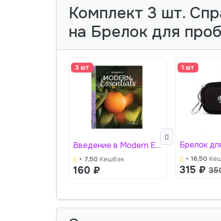
Комплект 3 шт. Спр
на Брелок для про
3 шт
1 шт
Введение в Modern Essentials - справочник
+
16,50
Кеш
+
7,50
Кешбэк
315
₽
160
₽
35