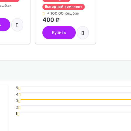
ешбэк
Выгодный комплект
+ 100,00
Кешбэк
400
₽
ь
Купить
5
4
3
2
1