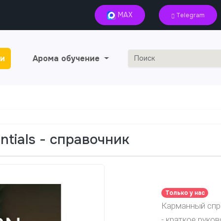
MAX
Telegram
и
Арома обучение
ntials - справочник
Только у нас
Карманный спра
- краткое руко