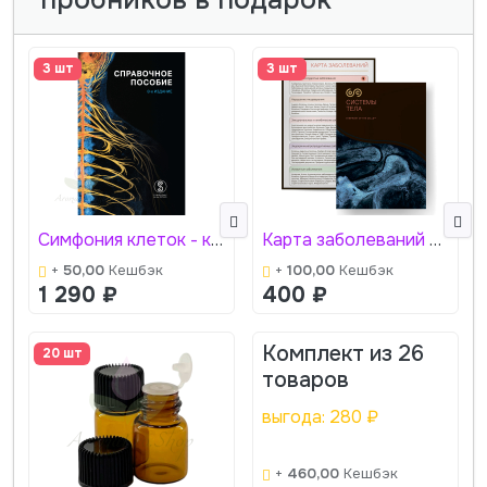
пробников в подарок
3 шт
3 шт
Симфония клеток - книга - справочное пособие, 8-е издание (2026) Литература
Карта заболеваний и Системы тела - вкладыш
+
50,00
Кешбэк
+
100,00
Кешбэк
1 290
₽
400
₽
Комплект из
26
20 шт
товаров
выгода:
280
₽
+
460,00
Кешбэк